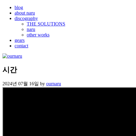
blog
about naru
discography
THE SOLUTIONS
naru
other works
gears
contact
시간
2024년 07월 16일
by
ournaru