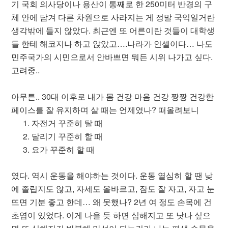
기 국회 의사당이나 용산이 통째로 한 250미터 반경의 구
체 안에 담겨 다른 차원으로 사라지는 게 정말 국익일거란
생각밖에 들지 않았다. 최근엔 또 어른이란 것들이 대학생
들 한테 해코지나 하고 앉았고….나라가 인셀이다… 나도
민주국가의 시민으로서 안바쁘면 뭐든 시위 나가고 싶다.
고려중..
아무튼.. 30대 이후로 내가 몸 건강 마음 건강 짱짱 건강한
페이스를 잘 유지하며 살 때는 언제였나? 떠올려보니
자전거 꾸준히 탈 때
달리기 꾸준히 할 때
요가 꾸준히 할 때
였다. 역시 운동을 해야하는 것이다. 운동 열심히 할 땐 낮
에 졸립지도 않고, 자세도 올바르고, 잠도 잘 자고, 자고 눈
뜨면 기분 좋고 한데… 왜 못했나? 2년 여 정도 손목에 건
초염이 있었다. 이게 나을 듯 하면 심해지고 또 낫나 싶으