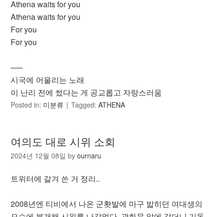
Athena waits for you
Athena waits for you
For you
For you
—–
시국에 어울리는 노래
이 난리 전에 썼다는 게 공교롭고 자랑스러움
Posted in:
미분류
Tagged:
ATHENA
여의도 대로 시위 소회
2024년 12월 08일
by
ournaru
트위터에 갈겨 쓴 거 정리..
2008년엔 티비에서 나온 군홧발에 마구 밟히던 여대생의
모습에 분개해 시위를 나갔었다. 광화문 앞에 갔더니 기동