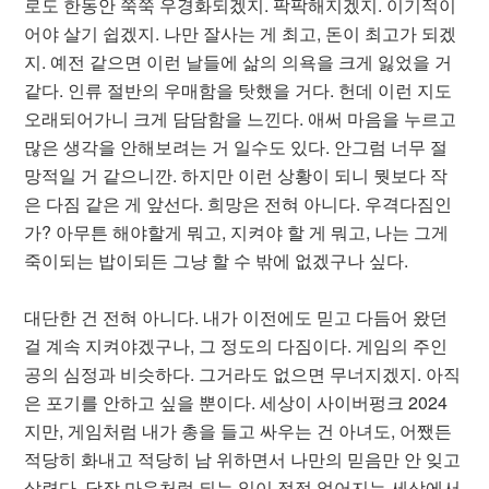
로도 한동안 쭉쭉 우경화되겠지. 팍팍해지겠지. 이기적이
어야 살기 쉽겠지. 나만 잘사는 게 최고, 돈이 최고가 되겠
지. 예전 같으면 이런 날들에 삶의 의욕을 크게 잃었을 거
같다. 인류 절반의 우매함을 탓했을 거다. 헌데 이런 지도
오래되어가니 크게 담담함을 느낀다. 애써 마음을 누르고
많은 생각을 안해보려는 거 일수도 있다. 안그럼 너무 절
망적일 거 같으니깐. 하지만 이런 상황이 되니 뭣보다 작
은 다짐 같은 게 앞선다. 희망은 전혀 아니다. 우격다짐인
가? 아무튼 해야할게 뭐고, 지켜야 할 게 뭐고, 나는 그게
죽이되는 밥이되든 그냥 할 수 밖에 없겠구나 싶다.
대단한 건 전혀 아니다. 내가 이전에도 믿고 다듬어 왔던
걸 계속 지켜야겠구나, 그 정도의 다짐이다. 게임의 주인
공의 심정과 비슷하다. 그거라도 없으면 무너지겠지. 아직
은 포기를 안하고 싶을 뿐이다. 세상이 사이버펑크 2024
지만, 게임처럼 내가 총을 들고 싸우는 건 아녀도, 어쨌든
적당히 화내고 적당히 남 위하면서 나만의 믿음만 안 잊고
살련다. 당장 마음처럼 되는 일이 점점 없어지는 세상에서