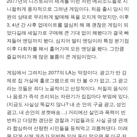
2077년의 디스토피아 세계를 이런 저런 에피소드들로 시
니컬하게 풍자적으로 그려낸 게임이다. 처음 출시 당시 미
완의 상태로 무리하게 발매해 욕을 오지게 먹었지만, 이후
3, 4년 간 사후 업데이트를 열심히 해 꽤 괜찮은 게임이 되
었다길래 세일가로 구매해 큰 기대 없이 해봤다가 결국 빠
져들어 엔딩까지 봤다. 심지어 멀티 엔딩이라 특정 분기점
이후 다회차를 해서 훑어가며 모든 엔딩을 봤다. 그만큼
즐길꺼리가 꽤 많은 볼륨이 큰 게임이었다.
게임에서 그려지는 2077의 LA는 막장이다. 광고가 반 강
제로 집 거실에 홀로그램으로 떠 안 볼 수가 없고, 그 광고
라는 것들은 죄다 노골적이고 선정적이다. 저질의 음식이
나 음료가 즉석 조리되는 자판기가 집집마다 부엌에 있다.
(지금도 사실상 똑같지 않나? 내 손 안의 구글 광고, 성인
광고, 내 손안의 로켓배송…) 거리에선 살인과 폭력이 빈
번하고 다양한 갱단은 경찰과 기업들과도 사실 공생 관계
라 합심하여 선량한 시민들을 등쳐먹고 괴롭혀댄다. 미래
물 답게 신체 개조가 일반화 되어 돈이 많으면 몸 이곳 저