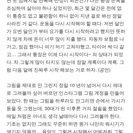
면 또 심해지길 반복해 만성이 되는건가 나는 평생 손목을
조심하며 살아야 하나 싶었지만, 최근 몇 달간은 전에 없
이 통증도 없고 불편함이 하나 없이 지낸 걸로 봐선 정말
사라진 거 같다. 운동을 다시 시작해야 할 때다. 저번 달인
가 요번 달인가 부터 요가를 다시 시작하려고 했지만 뜻하
지 않게 차에 돈이 너무 많이 지출 됐다. 자동차 보험료 나
가고, 점검 했더니 여기 저기 고쳐야했고, 타이어 싹 다 갈
고… 그래서 통장은 이제 다시 시작이다~ 의 상태가 되었
다. 차 그렇게 많이 타지도 않는데 정말 계륵이다 계륵. 그
럼 다음 달에 진짜루 시작 해보는 거로 하자. (공언)
그림을 제대로 안 그린지 정말 10 년이 넘어서 다시 제대
로 그려볼까 싶어 벼르던 인스타그램 그림 계정을 만들어
보았다. 한 때는 그림을 하루라도 안그리면 손에서 가시가
돋을 듯 그렸는데, 30대가 된 이후론 거의 절필을 했었다.
매일 처럼은 아녀도 생각 날때마다 다시 그려볼까 한다.
기초는 없지만 그래도 꾸준히 하면 뭔가 나만의 뭐시기가
생기지 않을까… 음악도 그렇게 시작해서 어찌저찌 그렇